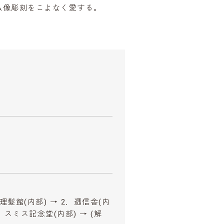
仏像彫刻をこよなく愛する。
髪館(内部) → 2．逓信舎(内
．スミス記念堂(内部) → (解