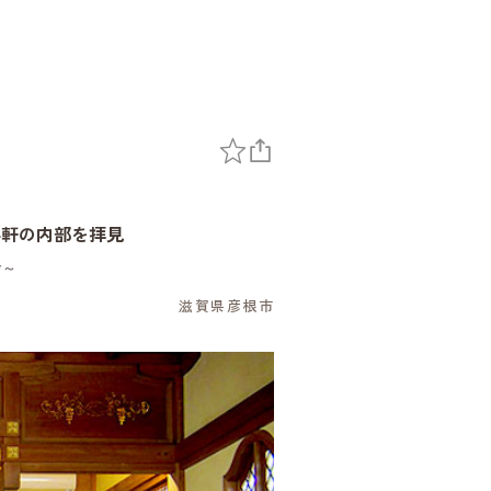
4軒の内部を拝見
で～
滋賀県彦根市