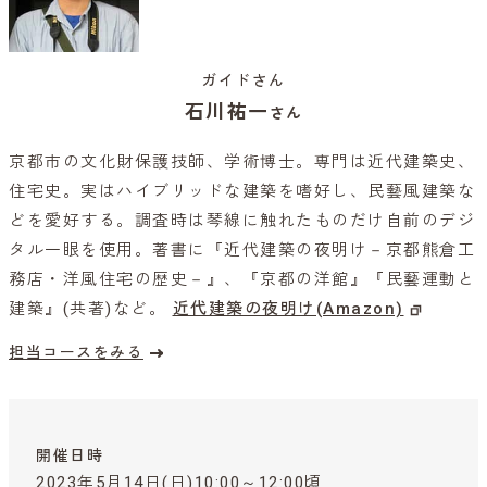
ガイドさん
石川祐一
さん
京都市の文化財保護技師、学術博士。専門は近代建築史、
住宅史。実はハイブリッドな建築を嗜好し、民藝風建築な
どを愛好する。調査時は琴線に触れたものだけ自前のデジ
タル一眼を使用。著書に『近代建築の夜明け－京都熊倉工
務店・洋風住宅の歴史－』、『京都の洋館』『民藝運動と
建築』(共著)など。
近代建築の夜明け(Amazon)
担当コースをみる
開催日時
2023年5月14日(日)10:00～12:00頃