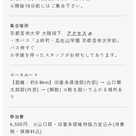
※開始10分前にはご集合下さい。
集合場所
京都芸術大学 大階段下
アクセス
・市バス「上終町・⽠⽣⼭学園 京都芸術⼤学前」
バス停すぐ
※手旗を持ったスタッフがお待ちしております。
コースルート
【距離：約0.8km】旧喜多源逸邸(内部) → 山口繁
太郎邸(内部) → (解散) ※靴を脱いで上がる場所あ
り
参加費
6,500円 ※山口邸・旧喜多邸維持協力金込み
(消費
税・保険料込)