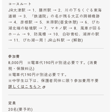
コースルート
JR大津駅 → 1．膳所駅 → 2．川の下をくぐる東海
道線 → 3．「鉄道院」の名が残る大正の跨線橋跡
→ 4．彦根駅 → 5．米原駅(昼食休憩) → 6．びわ
湖北端の秘境駅 → 7．マキノ駅 → 8．風車が回る
ホーム → 9．防風柵 → 10．白砂青松、湖岸の駅
→ 11．びわ湖一周！JR山科駅 → (解散)
参加費
8,000円 ※電車代190円が別途必要です。
(消費
税・保険料込)
※電車代190円が別途必要です。
※中学生以下は、保護者同伴に限り参加費用不要
詳しくはこちら＞
定員
20名(要予約)