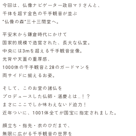
今回は、仏像ナビゲーター政田マリさんと、
千体を超す金色の千手観音が並ぶ
“仏像の森”三十三間堂へ。
平安末から鎌倉時代にかけて
国家的規模で造営された、長大な仏堂。
中央には3mを超える千手観音坐像。
光背や天蓋の重厚感、
1000体の千手観音と28のガードマンを
両サイドに揃えるお姿。
そして、このお堂の諸仏を
プロデュースした仏師・湛慶とは…！？
まさにここでしか味わえないド迫力！
近年ついに、1001体全てが国宝に指定されました。
顔立ち・指先・衣のひだまで、
無限に広がる千手観音の世界を