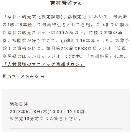
吉村晋弥
さん
「京都・観光文化検定試験(京都検定)」において、最高峰
の1級に8年続けて最高得点者として合格。これまでに訪れ
た京都の観光スポットは400カ所以上。特技はお箏の演
奏。祇園祭が好きすぎて、山鉾町で16年暮らした。気象予
報士の資格を持つ。毎月第2水曜にKBS京都ラジオ「笑福
亭晃瓶のほっかほかラジオ」出演中。「京都旅屋」代表。
「吉村晋弥のマニアック京都サロン」
担当コースをみる
開催日時
2023年6月8日(木)10:00～12:00頃
※開始10分前にはご集合下さい。