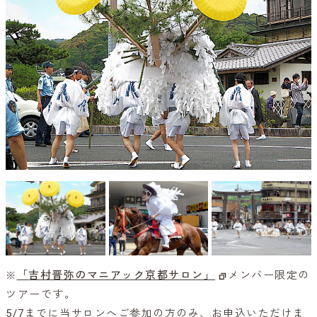
※
「吉村晋弥のマニアック京都サロン」
メンバー限定の
ツアーです。
5/7までに当サロンへご参加の方のみ、お申込いただけま