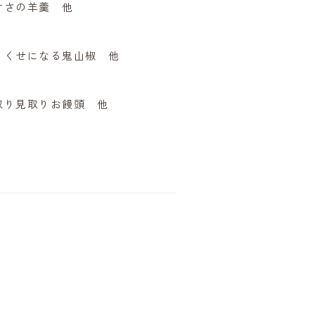
甘さの羊羹 他
、くせになる鬼山椒 他
取り見取りお饅頭 他