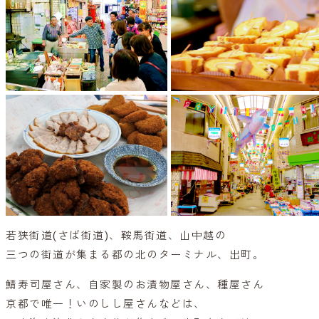
若狭街道(さば街道)、鞍馬街道、山中越の
三つの街道が集まる都の北のターミナル、出町。
鯖寿司屋さん、自家製のお漬物屋さん、種屋さん
京都で唯一！いのしし屋さんなどは、