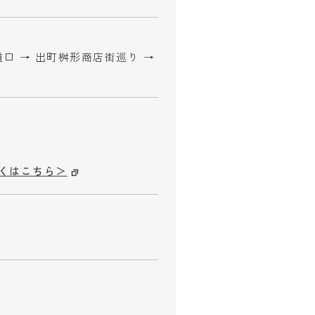
道口 → 出町桝形商店街巡り →
くはこちら＞