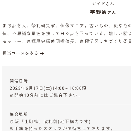
ガイドさん
宇野通
さん
まち歩き人、祭礼研究家、仏像マニア。古いもの、変なも
仏、不思議な景色を捜して日々歩き回っている。難しい話
モットー。京極歴史探偵団探偵長。京極学区まちづくり委
担当コースをみる
開催日時
2023年6月17日(土)14:00～16:00頃
※開始10分前にはご集合下さい。
集合場所
京阪「出町柳」改札前(地下構内です)
※手旗を持ったスタッフがお待ちしております。