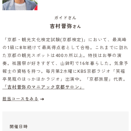
ガイドさん
吉村晋弥
さん
「京都・観光文化検定試験(京都検定)」において、最高峰
の1級に8年続けて最高得点者として合格。これまでに訪れ
た京都の観光スポットは400カ所以上。特技はお箏の演
奏。祇園祭が好きすぎて、山鉾町で16年暮らした。気象予
報士の資格を持つ。毎月第2水曜にKBS京都ラジオ「笑福
亭晃瓶のほっかほかラジオ」出演中。「京都旅屋」代表。
「吉村晋弥のマニアック京都サロン」
担当コースをみる
開催日時