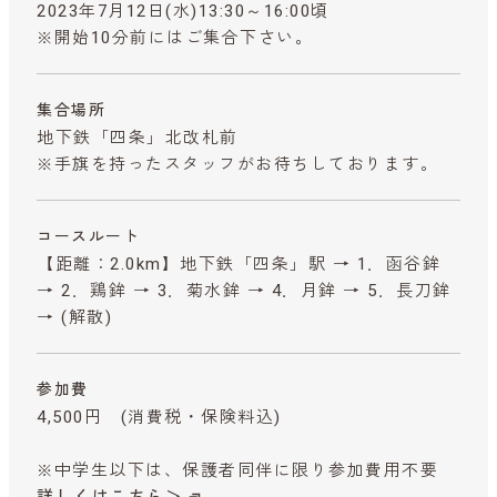
2023年7月12日(水)13:30～16:00頃
※開始10分前にはご集合下さい。
集合場所
地下鉄「四条」北改札前
※手旗を持ったスタッフがお待ちしております。
コースルート
【距離：2.0km】地下鉄「四条」駅 → 1．函谷鉾
→ 2．鶏鉾 → 3．菊水鉾 → 4．月鉾 → 5．長刀鉾
→ (解散)
参加費
4,500円
(消費税・保険料込)
※中学生以下は、保護者同伴に限り参加費用不要