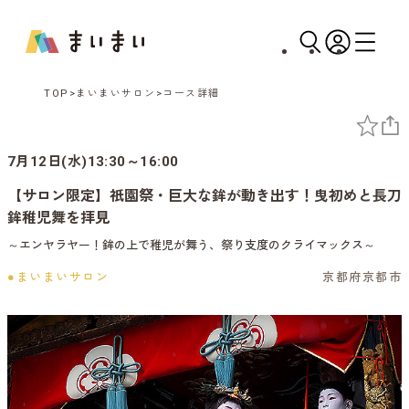
TOP
まいまいサロン
コース詳細
7月12日(水)13:30～16:00
【サロン限定】祇園祭・巨大な鉾が動き出す！曳初めと長刀
鉾稚児舞を拝見
～エンヤラヤー！鉾の上で稚児が舞う、祭り支度のクライマックス～
●まいまいサロン
京都府京都市