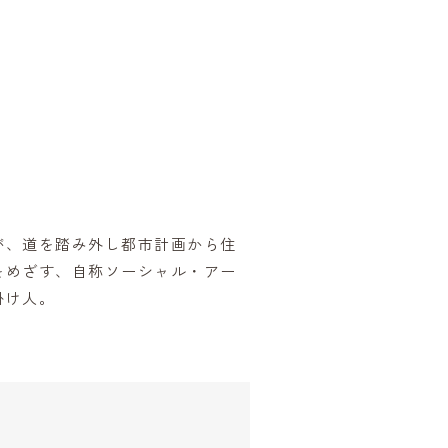
が、道を踏み外し都市計画から住
をめざす、自称ソーシャル・アー
掛け人。