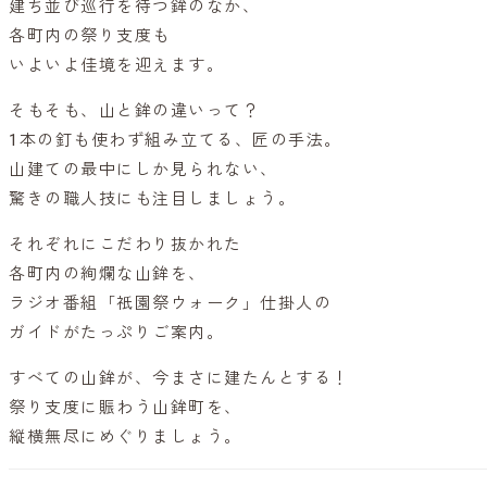
建ち並び巡行を待つ鉾のなか、
各町内の祭り支度も
いよいよ佳境を迎えます。
そもそも、山と鉾の違いって？
1本の釘も使わず組み立てる、匠の手法。
山建ての最中にしか見られない、
驚きの職人技にも注目しましょう。
それぞれにこだわり抜かれた
各町内の絢爛な山鉾を、
ラジオ番組「祇園祭ウォーク」仕掛人の
ガイドがたっぷりご案内。
すべての山鉾が、今まさに建たんとする！
祭り支度に賑わう山鉾町を、
縦横無尽にめぐりましょう。