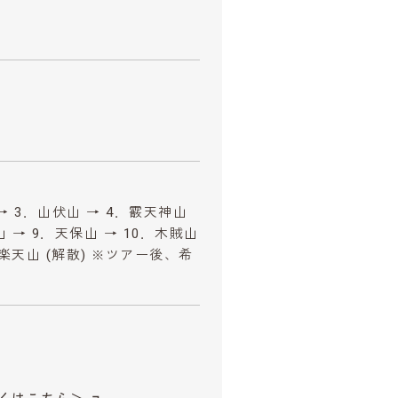
→ 3．山伏山 → 4．霰天神山
山 → 9．天保山 → 10．木賊山
白楽天山 (解散) ※ツアー後、希