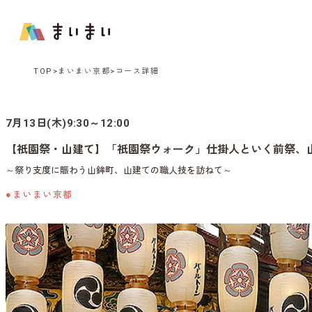
TOP
まいまい京都
コース詳細
7月13日(木)9:30～12:00
【祇園祭・山建て】「祇園祭ウォーク」仕掛人といく前祭、
～祭り支度に賑わう山鉾町、山建ての職人技を訪ねて～
●まいまい京都