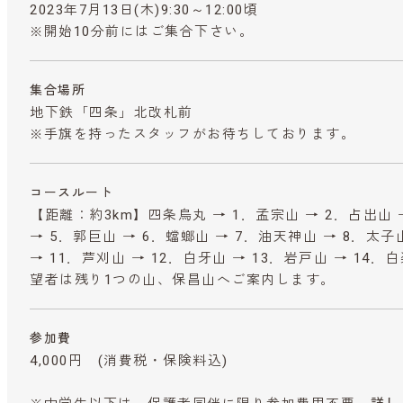
2023年7月13日(木)9:30～12:00頃
※開始10分前にはご集合下さい。
集合場所
地下鉄「四条」北改札前
※手旗を持ったスタッフがお待ちしております。
コースルート
【距離：約3km】四条烏丸 → 1．孟宗山 → 2．占出山 
→ 5．郭巨山 → 6．蟷螂山 → 7．油天神山 → 8．太子
→ 11．芦刈山 → 12．白牙山 → 13．岩戸山 → 14．
望者は残り1つの山、保昌山へご案内します。
参加費
4,000円
(消費税・保険料込)