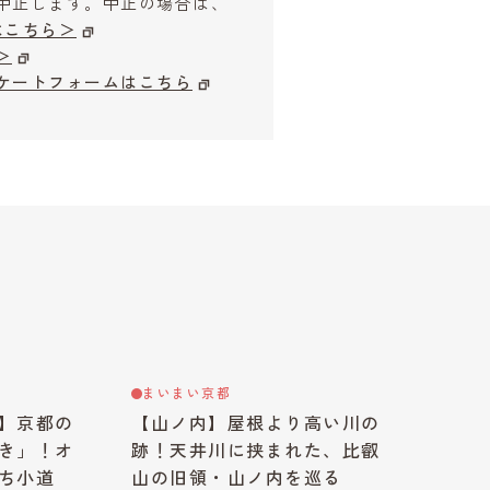
中止します。中止の場合は、
はこちら＞
＞
ケートフォームはこちら
まいまい京都
】京都の
【山ノ内】屋根より高い川の
き」！オ
跡！天井川に挟まれた、比叡
ち小道
山の旧領・山ノ内を巡る