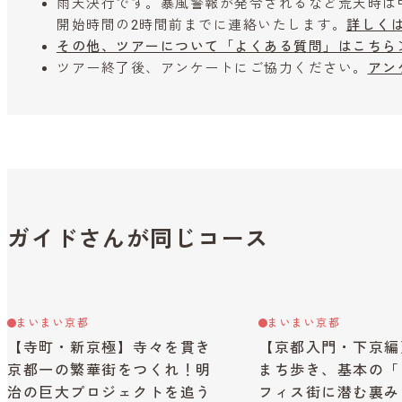
雨天決行です。暴風警報が発令されるなど荒天時は
開始時間の2時間前までに連絡いたします。
詳しく
その他、ツアーについて「よくある質問」はこちら
ツアー終了後、アンケートにご協力ください。
アン
ガイドさんが同じコース
まいまい京都
まいまい京都
【寺町・新京極】寺々を貫き
【京都入門・下京編
京都一の繁華街をつくれ！明
まち歩き、基本の「
治の巨大プロジェクトを追う
フィス街に潜む裏み