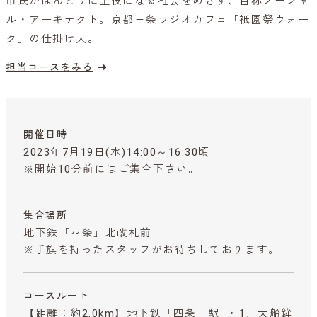
市民がほんとうに主役になる社会をめざす、自称ソーシャ
ル・アーキテクト。京都三条ラジオカフェ「祇園祭ウォー
ク」の仕掛け人。
担当コースをみる
開催日時
2023年7月19日(水)14:00～16:30頃
※開始10分前にはご集合下さい。
集合場所
地下鉄「四条」北改札前
※手旗を持ったスタッフがお待ちしております。
コースルート
【距離：約2.0km】地下鉄「四条」駅 → 1．大船鉾