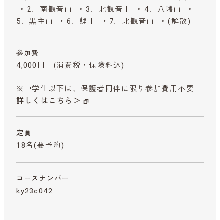
→ 2．南観音山 → 3．北観音山 → 4．八幡山 →
5．黒主山 → 6．鯉山 → 7．北観音山 → (解散)
参加費
4,000円
(消費税・保険料込)
※中学生以下は、保護者同伴に限り参加費用不要
詳しくはこちら＞
定員
18名(要予約)
コースナンバー
ky23c042