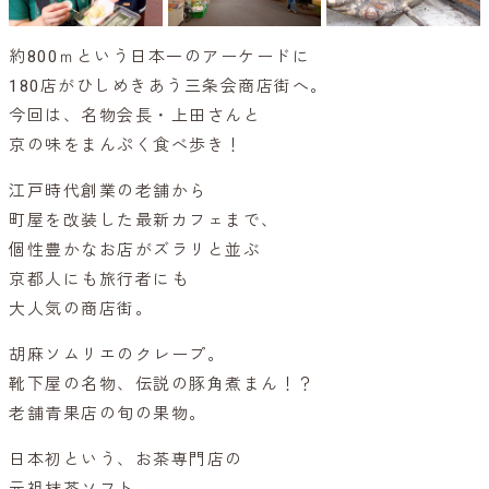
約800ｍという日本一のアーケードに
180店がひしめきあう三条会商店街へ。
今回は、名物会長・上田さんと
京の味をまんぷく食べ歩き！
江戸時代創業の老舗から
町屋を改装した最新カフェまで、
個性豊かなお店がズラリと並ぶ
京都人にも旅行者にも
大人気の商店街。
胡麻ソムリエのクレープ。
靴下屋の名物、伝説の豚角煮まん！？
老舗青果店の旬の果物。
日本初という、お茶専門店の
元祖抹茶ソフト。