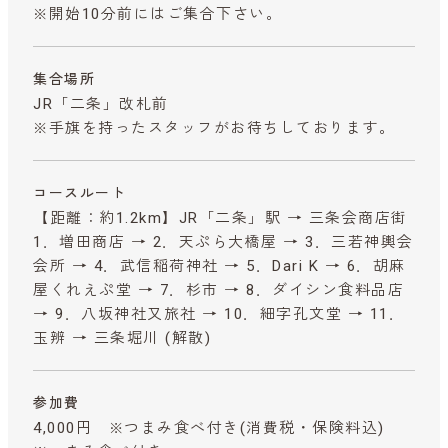
※開始10分前にはご集合下さい。
集合場所
JR「二条」改札前
※手旗を持ったスタッフがお待ちしております。
コースルート
【距離：約1.2km】JR「二条」駅 → 三条会商店街
1．増田商店 → 2．天ぷら大橋屋 → 3．三若神輿会
会所 → 4．武信稲荷神社 → 5．Dari K → 6．胡麻
屋くれえぷ堂 → 7．杉市 → 8．ダイシン食料品店
→ 9．八坂神社又旅社 → 10．細字孔文堂 → 11．
玉辨 → 三条堀川 (解散)
参加費
4,000円 ※つまみ食べ付き
(消費税・保険料込)