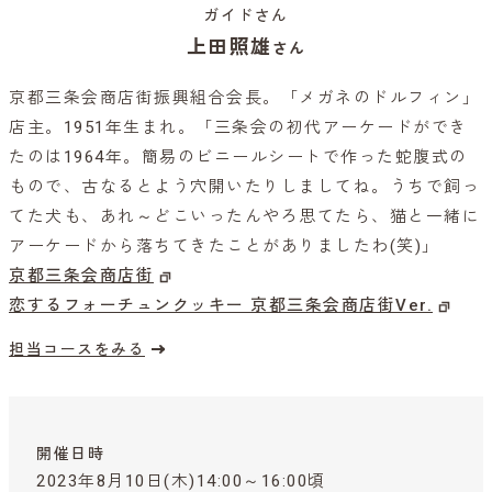
ガイドさん
上田照雄
さん
京都三条会商店街振興組合会長。「メガネのドルフィン」
店主。1951年生まれ。「三条会の初代アーケードができ
たのは1964年。簡易のビニールシートで作った蛇腹式の
もので、古なるとよう穴開いたりしましてね。うちで飼っ
てた犬も、あれ～どこいったんやろ思てたら、猫と一緒に
アーケードから落ちてきたことがありましたわ(笑)」
京都三条会商店街
恋するフォーチュンクッキー 京都三条会商店街Ver.
担当コースをみる
開催日時
2023年8月10日(木)14:00～16:00頃