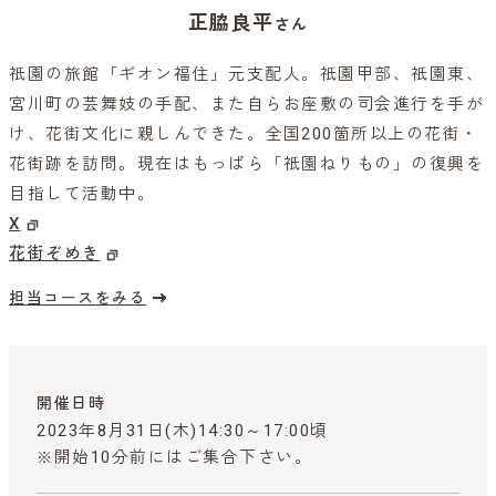
正脇良平
さん
祇園の旅館「ギオン福住」元支配人。祇園甲部、祇園東、
宮川町の芸舞妓の手配、また自らお座敷の司会進行を手が
け、花街文化に親しんできた。全国200箇所以上の花街・
花街跡を訪問。現在はもっぱら「祇園ねりもの」の復興を
目指して活動中。
X
花街ぞめき
担当コースをみる
開催日時
2023年8月31日(木)14:30～17:00頃
※開始10分前にはご集合下さい。