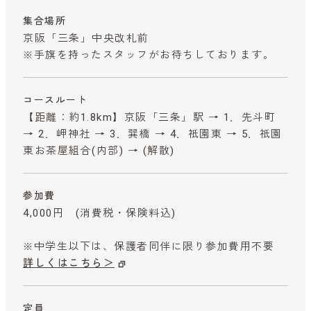
集合場所
京阪「三条」中央改札前
※手旗を持ったスタッフがお待ちしております。
コースルート
【距離：約1.8km】京阪「三条」駅 → 1．先斗町
→ 2．岬神社 → 3．巽橋 → 4．祇園東 → 5．祇園
東お茶屋組合(内部) → (解散)
参加費
4,000円
(消費税・保険料込)
※中学生以下は、保護者同伴に限り参加費用不要
詳しくはこちら＞
定員