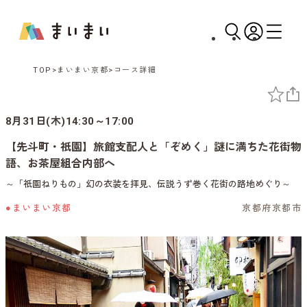
TOP
まいまい京都
コース詳細
8月31日(木)14:30～17:00
【先斗町・祇園】旅館支配人と「ぞめく」謎に満ちた花街物
語、お茶屋組合内部へ
～「祇園ねりもの」幻の衣装を拝見、伝説うず巻く花街の路地めぐり～
●まいまい京都
京都府京都市