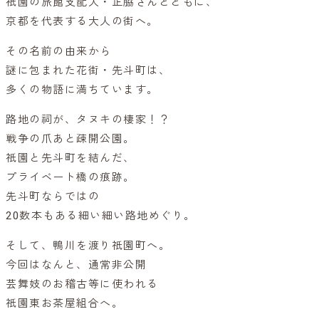
祇園の旅館支配人・正脇さんとともに、
京都を代表する大人の街へ。
その名前の由来から
謎に包まれた花街・先斗町は、
多くの物語に満ちています。
路地の祠が、タヌキの棲家！？
戦争の爪あと疎開公園。
祇園と先斗町を結んだ、
プライベート橋の痕跡。
先斗町ならではの
20数本もある細い細い路地めぐり。
そして、鴨川を渡り祇園町へ。
今回はなんと、通常非公開
芸舞妓のお稽古等に使われる
祇園東お茶屋組合へ。