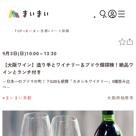
TOP
まいまい京都
コース詳細
9月3日(日)10:00～13:30
【大阪ワイン】造り手とワイナリー＆ブドウ畑探検！絶品ワ
インとランチ付き
～日本一のブドウの町！？G20も絶賛「カタシモワイナリー」5種呑み比
べ～
●まいまい京都
大阪府柏原市