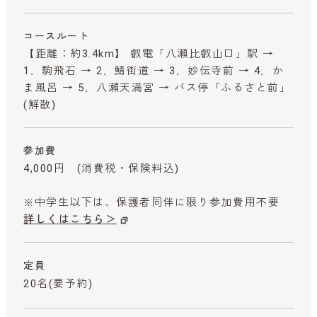
コースルート
【距離：約3.4km】 叡電「八瀬比叡山口」駅 →
1．駒飛石 → 2．鯖街道 → 3．妙伝寺前 → 4．か
ま風呂 → 5．八瀬天満宮 → バス停「ふるさと前」
(解散)
参加費
4,000円
(消費税・保険料込)
※中学生以下は、保護者同伴に限り参加費用不要
詳しくはこちら＞
定員
20名(要予約)