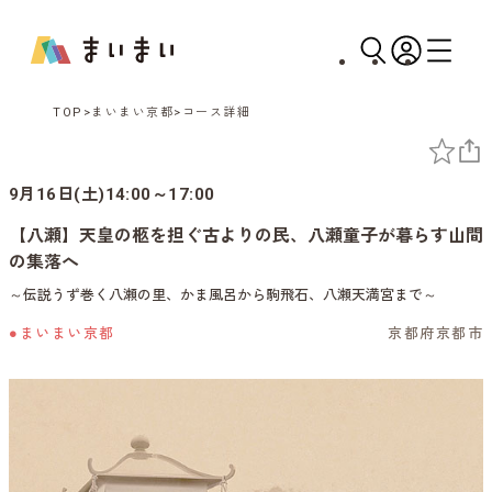
TOP
まいまい京都
コース詳細
9月16日(土)14:00～17:00
【八瀬】天皇の柩を担ぐ古よりの民、八瀬童子が暮らす山間
の集落へ
～伝説うず巻く八瀬の里、かま風呂から駒飛石、八瀬天満宮まで～
●まいまい京都
京都府京都市