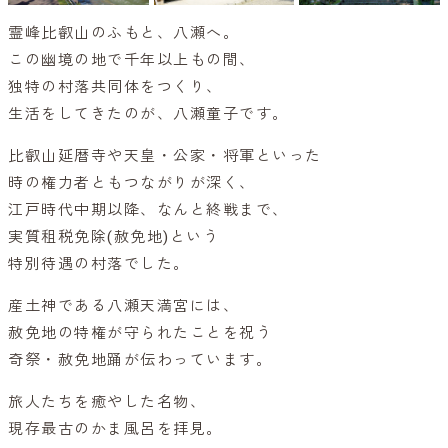
霊峰比叡山のふもと、八瀬へ。
この幽境の地で千年以上もの間、
独特の村落共同体をつくり、
生活をしてきたのが、八瀬童子です。
比叡山延暦寺や天皇・公家・将軍といった
時の権力者ともつながりが深く、
江戸時代中期以降、なんと終戦まで、
実質租税免除(赦免地)という
特別待遇の村落でした。
産土神である八瀬天満宮には、
赦免地の特権が守られたことを祝う
奇祭・赦免地踊が伝わっています。
旅人たちを癒やした名物、
現存最古のかま風呂を拝見。