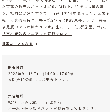
の1級に8年続けて最高得点者として合格。これまでに訪れ
た京都の観光スポットは400カ所以上。特技はお箏の演
奏。祇園祭が好きすぎて、山鉾町で16年暮らした。気象予
報士の資格を持つ。毎月第2水曜にKBS京都ラジオ「笑福
亭晃瓶のほっかほかラジオ」出演中。「京都旅屋」代表。
「吉村晋弥のマニアック京都サロン」
担当コースをみる
開催日時
2023年9月16日(土)14:00～17:00頃
※開始10分前にはご集合下さい。
集合場所
叡電「八瀬比叡山口」改札前
※手旗を持ったスタッフがお待ちしております。