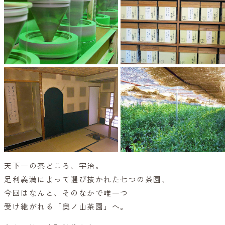
天下一の茶どころ、宇治。
足利義満によって選び抜かれた七つの茶園、
今回はなんと、そのなかで唯一つ
受け継がれる「奥ノ山茶園」へ。