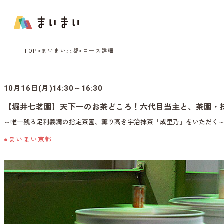
TOP
まいまい京都
コース詳細
10月16日(月)14:30～16:30
【堀井七茗園】天下一のお茶どころ！六代目当主と、茶園・
～唯一残る足利義満の指定茶園、薫り高き宇治抹茶「成里乃」をいただく
●まいまい京都