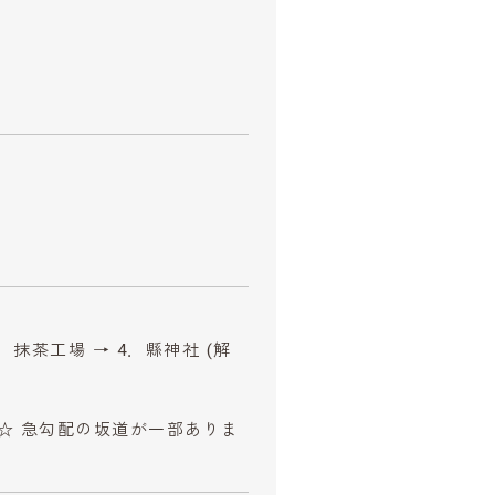
．抹茶工場 → 4．縣神社 (解
☆ 急勾配の坂道が一部ありま