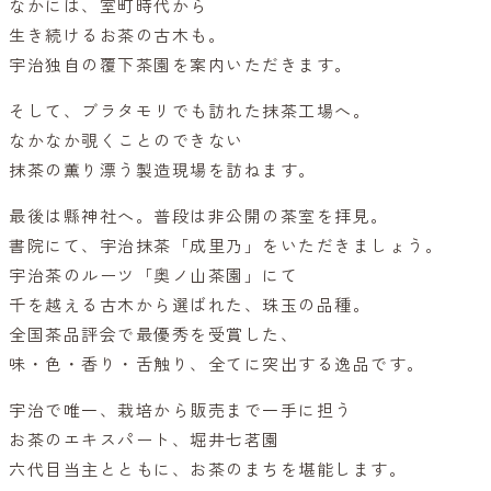
なかには、室町時代から
生き続けるお茶の古木も。
宇治独自の覆下茶園を案内いただきます。
そして、ブラタモリでも訪れた抹茶工場へ。
なかなか覗くことのできない
抹茶の薫り漂う製造現場を訪ねます。
最後は縣神社へ。普段は非公開の茶室を拝見。
書院にて、宇治抹茶「成里乃」をいただきましょう。
宇治茶のルーツ「奥ノ山茶園」にて
千を越える古木から選ばれた、珠玉の品種。
全国茶品評会で最優秀を受賞した、
味・色・香り・舌触り、全てに突出する逸品です。
宇治で唯一、栽培から販売まで一手に担う
お茶のエキスパート、堀井七茗園
六代目当主とともに、お茶のまちを堪能します。