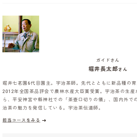
ガイドさん
堀井長太郎
さん
堀井七茗園6代目園主。宇治茶師。先代とともに新品種の
2012年全国茶品評会で農林水産大臣賞受賞。宇治茶の生
ら、平安神宮や縣神社での「茶壺口切りの儀」、国内外で
治茶の魅力を発信している。宇治茶伝道師。
担当コースをみる