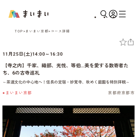
TOP
まいまい京都
コース詳細
11月25日(土)14:00～16:30
【寺之内】千家、織部、光悦、等伯…美を愛する数寄者た
ち、6の古寺巡礼
～茶道文化の中心地へ！信長の定宿・妙覚寺、秋めく庭園を特別拝観～
●まいまい京都
京都府京都市