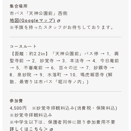
集合場所
市バス「天神公園前」西側
地図(Googleマップ)
※手旗を持ったスタッフがお待ちしております。
コースルート
【距離：約2.2㎞】「天神公園前」バス停 → 1．興
聖寺前 → 2．妙覚寺 → 3．本法寺 → 4．今日庵前
→ 5．不審庵前 → 6．百々の辻 → 7．妙顕寺 →
8．泉妙院 → 9．水落町 → 10．鳴虎報恩寺 (解
散、最寄りは市バス「堀川寺ノ内」)
参加費
4,500円 ※妙覚寺拝観料込み
(消費税・保険料込)
※妙覚寺拝観料込み
※中学生以下は、保護者同伴に限り参加費用不要
詳しくはこちら＞