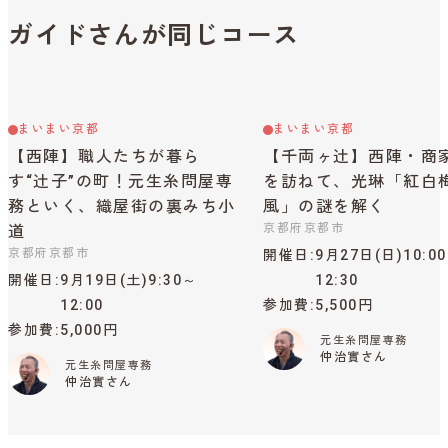
ガイドさんが同じコース
まいまい京都
まいまい京都
【西陣】職人たちが暮ら
【千両ヶ辻】西陣・商
す“辻子”の町！元生糸問屋専
を訪ねて、光琳「紅白
務といく、織屋街の裏みち小
風」の謎を解く
京都府京都市
道
京都府京都市
開催日
9月27日(日)10:0
開催日
9月19日(土)9:30～
12:30
12:00
参加費
5,500円
参加費
5,000円
元生糸問屋専務
仲治實さん
元生糸問屋専務
仲治實さん