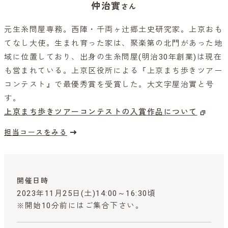
仲治實
さん
元生糸問屋専務。西陣・千両ヶ辻郷土史研究家。上京おも
てなし大使。生まれ育った家は、聚楽第の北門があった地
域に位置しており、出身の生糸問屋(明治30年創業)は現在
も営まれている。上京区役所による『上京まち歩きツアー
コンテスト』で最優秀賞を受賞した。大文字屋治實と号
す。
上京まち歩きツアーコンテストの入賞作品について
担当コースをみる
開催日時
2023年11月25日(土)14:00～16:30頃
※開始10分前にはご集合下さい。