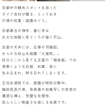
京都中の観光スポットを巡った
ガイド吉村が贈る、とっておき
穴場の紅葉・庭園めぐり。
京都最古の禅寺、建仁寺は
広大な伽藍に見どころが盛り沢山。
法堂の天井には、圧巻の双龍図。
大らかな枯山水庭園「大雄苑」。
四方どこから見ても正面の「潮音庭」では
渦巻くような石組、紅葉、苔に
包み込まれ、時を忘れてしまいます。
正伝永源院では、庭園が特別公開中。
織田信長の弟、有楽斎の如庵写しの茶室は
瀟洒な構え、完璧な合理性、
武人らしい剛直さを感じる名席です。