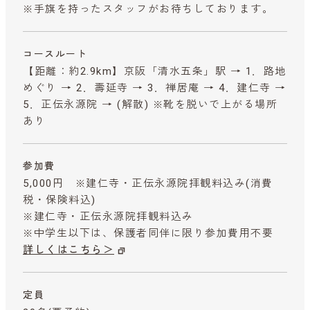
※手旗を持ったスタッフがお待ちしております。
コースルート
【距離：約2.9km】京阪「清水五条」駅 → 1．路地
めぐり → 2．壽延寺 → 3．禅居庵 → 4．建仁寺 →
5．正伝永源院 → (解散) ※靴を脱いで上がる場所
あり
参加費
5,000円 ※建仁寺・正伝永源院拝観料込み
(消費
税・保険料込)
※建仁寺・正伝永源院拝観料込み
※中学生以下は、保護者同伴に限り参加費用不要
詳しくはこちら＞
定員