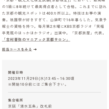
「京都・観光文化検定試験(京都検定)」において、最高峰
の1級に8年続けて最高得点者として合格。これまでに訪れ
た京都の観光スポットは400カ所以上。特技はお箏の演
奏。祇園祭が好きすぎて、山鉾町で16年暮らした。気象予
報士の資格を持つ。毎月第2水曜にKBS京都ラジオ「笑福
亭晃瓶のほっかほかラジオ」出演中。「京都旅屋」代表。
「吉村晋弥のマニアック京都サロン」
担当コースをみる
開催日時
2023年11月29日(水)13:45～16:30頃
※開始10分前にはご集合下さい。
集合場所
京阪「清水五条」改札前