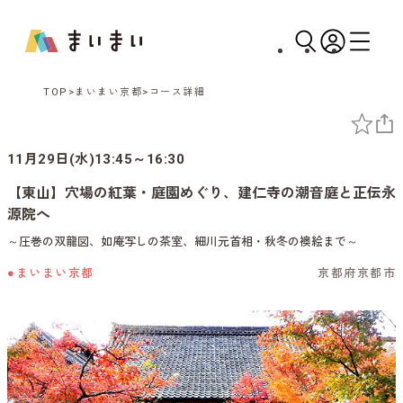
TOP
まいまい京都
コース詳細
11月29日(水)13:45～16:30
【東山】穴場の紅葉・庭園めぐり、建仁寺の潮音庭と正伝永
源院へ
～圧巻の双龍図、如庵写しの茶室、細川元首相・秋冬の襖絵まで～
●まいまい京都
京都府京都市