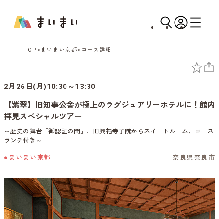
TOP
まいまい京都
コース詳細
2月26日(月)10:30～13:30
【紫翠】旧知事公舎が極上のラグジュアリーホテルに！館内
拝見スペシャルツアー
～歴史の舞台「御認証の間」、旧興福寺子院からスイートルーム、コース
ランチ付き～
●まいまい京都
奈良県奈良市