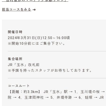
「吉村晋弥のマニアック京都サロン」
担当コースをみる
開催日時
2024年3月31日(日)12:50～16:00頃
※開始10分前にはご集合下さい。
集合場所
JR「玉水」改札前
※手旗を持ったスタッフがお待ちしております。
コースルート
【距離：約3.3km】 JR「玉水」駅 → 1．玉川堤の桜 →
院 → 4．玉津岡神社 → 5．井堤寺跡 → 6．蛙塚 → JR