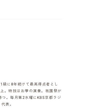
1級に8年続けて最高得点者とし
以上。特技はお箏の演奏。祇園祭が
つ。毎月第2水曜にKBS京都ラジ
」代表。