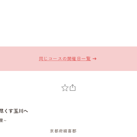
同じコースの開催日一覧
い尽くす玉川へ
里～
京都府綴喜郡