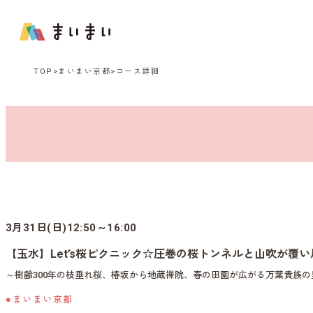
TOP
まいまい京都
コース詳細
3月31日(日)12:50～16:00
【玉水】Let’s桜ピクニック☆圧巻の桜トンネルと山吹が覆
～樹齢300年の枝垂れ桜、椿坂から地蔵禅院、春の田園が広がる万葉貴族の
●まいまい京都