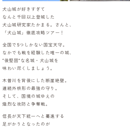
犬山城が好きすぎて
なんと千回以上登城した
犬山城研究家たかまる。さんと、
「犬山城」徹底攻略ツアー！
全国で5つしかない国宝天守。
なかでも戦を経験した唯一の城、
“後堅固”な名城・犬山城を
味わい尽くしましょう。
木曽川を背後にした断崖絶壁。
連続外枡形の最強の守り。
そして、国境の城ゆえの
熾烈な攻防と争奪戦。
信長が天下統一へと驀進する
足がかりとなったのが