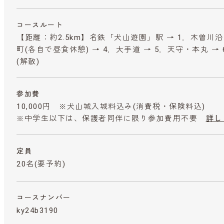
コースルート
【距離：約2.5km】名鉄「犬山遊園」駅 → 1．木曽川沿い
町(各自で昼食休憩) → 4．大手道 → 5．天守・本丸 
(解散)
参加費
10,000円 ※犬山城入城料込み
(消費税・保険料込)
※中学生以下は、保護者同伴に限り参加費用不要
詳し
定員
20名(要予約)
コースナンバー
ky24b3190