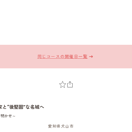
同じコースの開催日一覧
と“後堅固”な名城へ
き明かせ～
愛知県犬山市