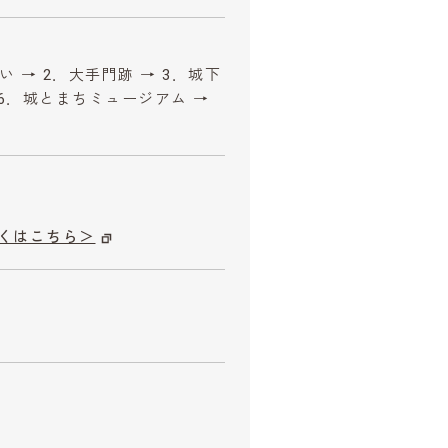
 → 2．大手門跡 → 3．城下
→ 6．城とまちミュージアム →
くはこちら＞