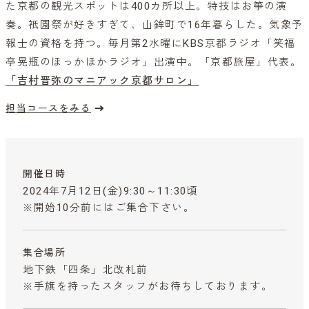
た京都の観光スポットは400カ所以上。特技はお箏の演
奏。祇園祭が好きすぎて、山鉾町で16年暮らした。気象予
報士の資格を持つ。毎月第2水曜にKBS京都ラジオ「笑福
亭晃瓶のほっかほかラジオ」出演中。「京都旅屋」代表。
「吉村晋弥のマニアック京都サロン」
担当コースをみる
開催日時
2024年7月12日(金)9:30～11:30頃
※開始10分前にはご集合下さい。
集合場所
地下鉄「四条」北改札前
※手旗を持ったスタッフがお待ちしております。