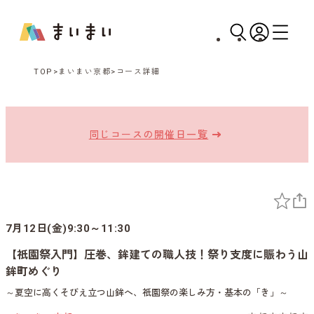
TOP
まいまい京都
コース詳細
同じコースの開催日一覧
7月12日(金)9:30～11:30
【祇園祭入門】圧巻、鉾建ての職人技！祭り支度に賑わう山
鉾町めぐり
～夏空に高くそびえ立つ山鉾へ、祇園祭の楽しみ方・基本の「き」～