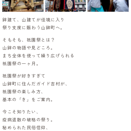
鉾建て、山建てが佳境に入り
祭り支度に賑わう山鉾町へ。
そもそも、祇園祭とは？
山鉾の物語や見どころ。
まち全体を使って繰り広げられる
祇園祭の一ヶ月。
祇園祭が好きすぎて
山鉾町に住んだガイド吉村が、
祇園祭の楽しみ方、
基本の「き」をご案内。
今こそ知りたい、
疫病退散の破格の祭り。
秘められた民俗信仰、