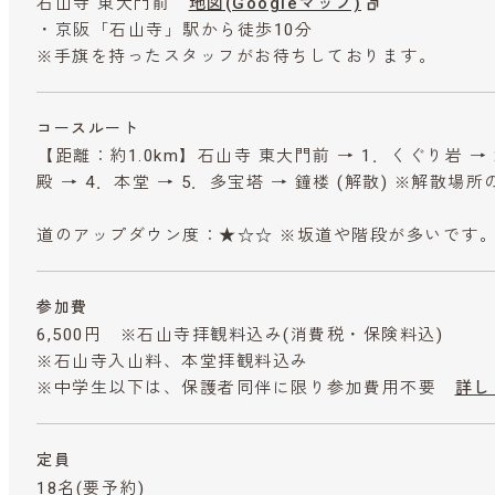
石山寺 東大門前
地図(Googleマップ)
・京阪「石山寺」駅から徒歩10分
※手旗を持ったスタッフがお待ちしております。
コースルート
【距離：約1.0km】石山寺 東大門前 → 1．くぐり岩 →
殿 → 4．本堂 → 5．多宝塔 → 鐘楼 (解散) ※解散
道のアップダウン度：★☆☆ ※坂道や階段が多いです
参加費
6,500円 ※石山寺拝観料込み
(消費税・保険料込)
※石山寺入山料、本堂拝観料込み
※中学生以下は、保護者同伴に限り参加費用不要
詳し
定員
18名(要予約)