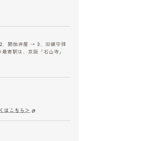
 2．閼伽井屋 → 3．旧鎮守拝
場所の最寄駅は、京阪「石山寺」
。
くはこちら＞