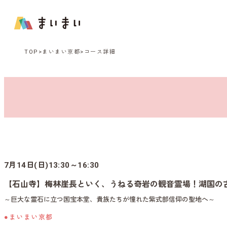
TOP
まいまい京都
コース詳細
7月14日(日)13:30～16:30
【石山寺】梅林崖長といく、うねる奇岩の観音霊場！湖国の
～巨大な霊石に立つ国宝本堂、貴族たちが憧れた紫式部信仰の聖地へ～
●まいまい京都