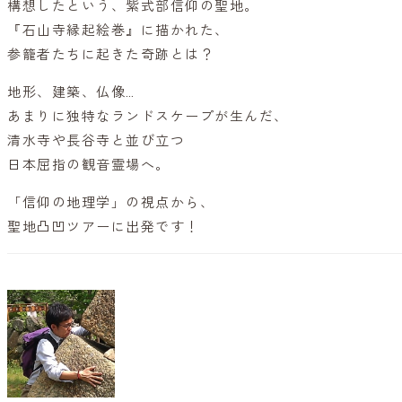
構想したという、紫式部信仰の聖地。
『石山寺縁起絵巻』に描かれた、
参籠者たちに起きた奇跡とは？
地形、建築、仏像…
あまりに独特なランドスケープが生んだ、
清水寺や長谷寺と並び立つ
日本屈指の観音霊場へ。
「信仰の地理学」の視点から、
聖地凸凹ツアーに出発です！