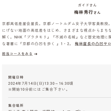
ガイドさん
梅林秀行
さん
京都高低差崖会崖長。京都ノートルダム女子大学客員教授
にげない地面の高低差をはじめ、さまざまな視点からまち
解く。NHK『ブラタモリ』『不滅の名城』など歴史地理に
な著書に『京都の凸凹を歩く 』1・2。
梅林崖長の凸凹サロ
担当コースをみる
開催日時
2024年7月14日(日)13:30～16:30頃
※開始10分前にはご集合下さい。
集合場所