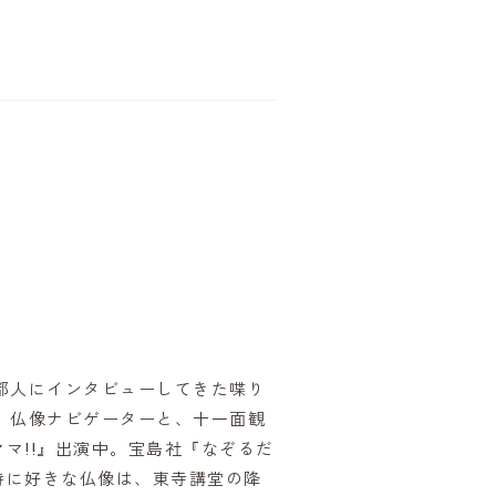
京都人にインタビューしてきた喋り
、仏像ナビゲーターと、十一面観
マ!!』出演中。宝島社『なぞるだ
特に好きな仏像は、東寺講堂の降