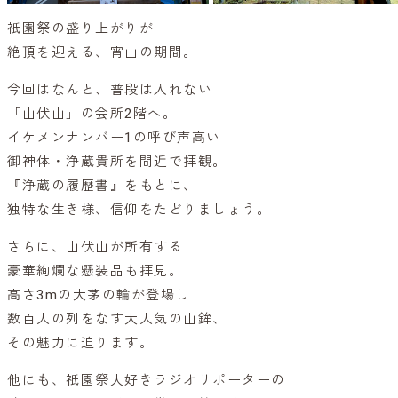
祇園祭の盛り上がりが
絶頂を迎える、宵山の期間。
今回はなんと、普段は入れない
「山伏山」の会所2階へ。
イケメンナンバー1の呼び声高い
御神体・浄蔵貴所を間近で拝観。
『浄蔵の履歴書』をもとに、
独特な生き様、信仰をたどりましょう。
さらに、山伏山が所有する
豪華絢爛な懸装品も拝見。
高さ3mの大茅の輪が登場し
数百人の列をなす大人気の山鉾、
その魅力に迫ります。
他にも、祇園祭大好きラジオリポーターの