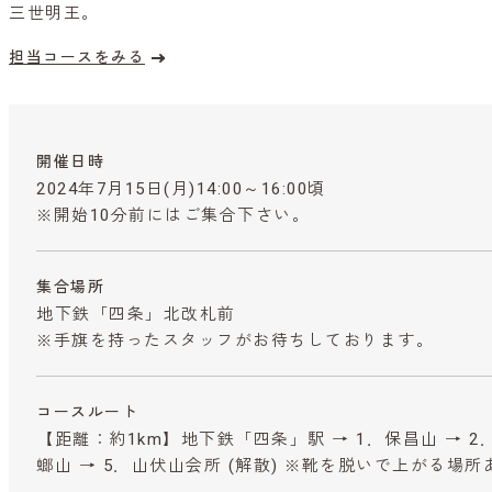
三世明王。
担当コースをみる
開催日時
2024年7月15日(月)14:00～16:00頃
※開始10分前にはご集合下さい。
集合場所
地下鉄「四条」北改札前
※手旗を持ったスタッフがお待ちしております。
コースルート
【距離：約1km】地下鉄「四条」駅 → 1．保昌山 → 2．
螂山 → 5．山伏山会所 (解散) ※靴を脱いで上がる場所