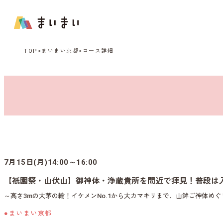
TOP
まいまい京都
コース詳細
7月15日(月)14:00～16:00
【祇園祭・山伏山】御神体・浄蔵貴所を間近で拝見！普段は
～高さ3mの大茅の輪！イケメンNo.1から大カマキリまで、山鉾ご神体めぐ
●まいまい京都