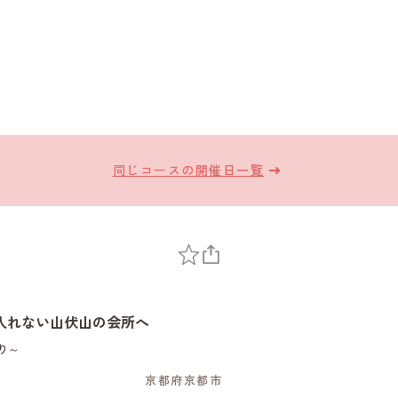
同じコースの開催日一覧
入れない山伏山の会所へ
り～
京都府京都市