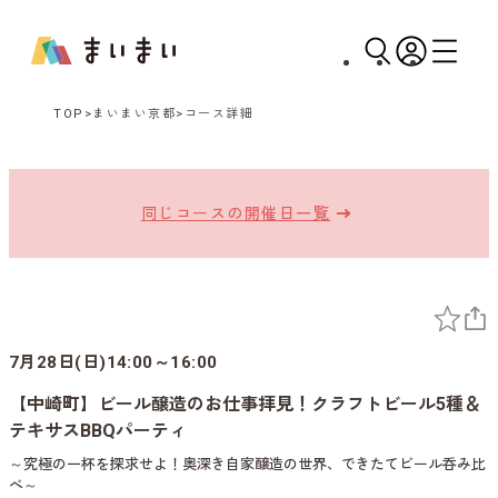
TOP
まいまい京都
コース詳細
同じコースの開催日一覧
7月28日(日)14:00～16:00
【中崎町】ビール醸造のお仕事拝見！クラフトビール5種＆
テキサスBBQパーティ
～究極の一杯を探求せよ！奥深き自家醸造の世界、できたてビール呑み比
べ～