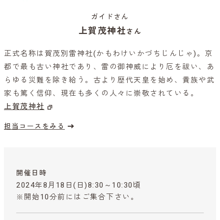
ガイドさん
上賀茂神社
さん
正式名称は賀茂別雷神社(かもわけいかづちじんじゃ)。京
都で最も古い神社であり、雷の御神威により厄を祓い、あ
らゆる災難を除き給う。古より歴代天皇を始め、貴族や武
家も篤く信仰、現在も多くの人々に崇敬されている。
上賀茂神社
担当コースをみる
開催日時
2024年8月18日(日)8:30～10:30頃
※開始10分前にはご集合下さい。