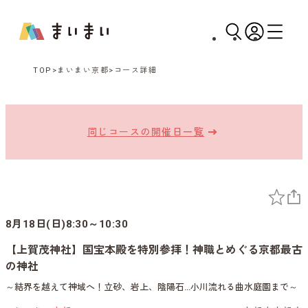
TOP
まいまい京都
コース詳細
同じコースの開催日一覧
8月18日(日)8:30～10:30
【上賀茂神社】国宝本殿を特別参拝！神職とめぐる京都最古
の神社
～結界を越えて神域へ！立砂、岩上、陰陽石…小川流れる曲水庭園まで～