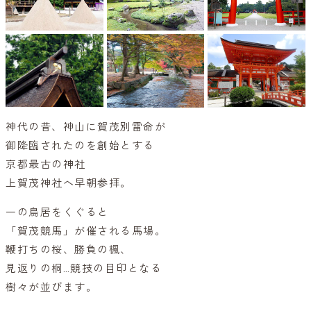
神代の昔、神山に賀茂別雷命が
御降臨されたのを創始とする
京都最古の神社
上賀茂神社へ早朝参拝。
一の鳥居をくぐると
「賀茂競馬」が催される馬場。
鞭打ちの桜、勝負の楓、
見返りの桐…競技の目印となる
樹々が並びます。