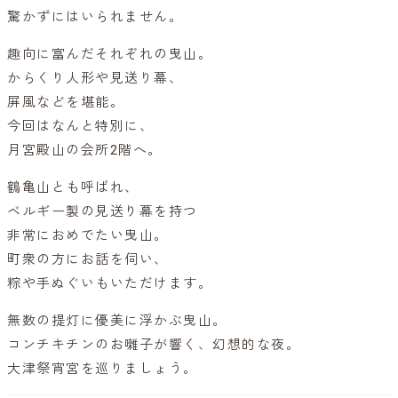
驚かずにはいられません。
趣向に富んだそれぞれの曳山。
からくり人形や見送り幕、
屏風などを堪能。
今回はなんと特別に、
月宮殿山の会所2階へ。
鶴亀山とも呼ばれ、
ベルギー製の見送り幕を持つ
非常におめでたい曳山。
町衆の方にお話を伺い、
粽や手ぬぐいもいただけます。
無数の提灯に優美に浮かぶ曳山。
コンチキチンのお囃子が響く、幻想的な夜。
大津祭宵宮を巡りましょう。