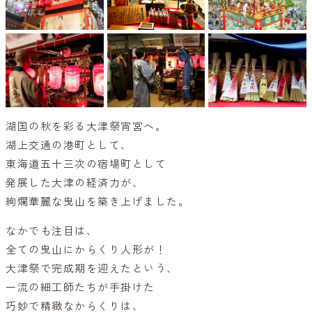
湖国の秋を彩る大津祭宵宮へ。
湖上交通の港町として、
東海道五十三次の宿場町として
発展した大津の経済力が、
絢爛華麗な曳山を築き上げました。
なかでも注目は、
全ての曳山にからくり人形が！
大津祭で完成期を迎えたという、
一流の細工師たちが手掛けた
巧妙で精緻なからくりは、