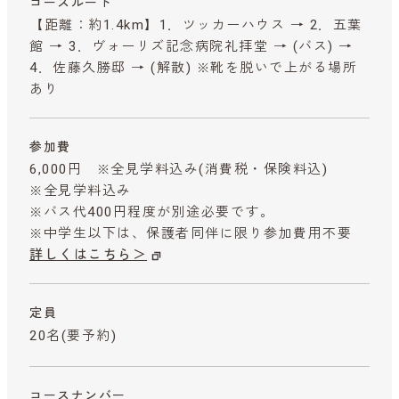
コースルート
【距離：約1.4km】1．ツッカーハウス → 2．五葉
館 → 3．ヴォーリズ記念病院礼拝堂 → (バス) →
4．佐藤久勝邸 → (解散) ※靴を脱いで上がる場所
あり
参加費
6,000円 ※全見学料込み
(消費税・保険料込)
※全見学料込み
※バス代400円程度が別途必要です。
※中学生以下は、保護者同伴に限り参加費用不要
詳しくはこちら＞
定員
20名(要予約)
コースナンバー