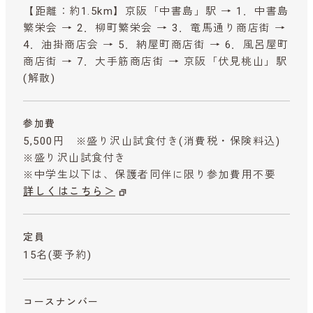
【距離：約1.5km】京阪「中書島」駅 → 1．中書島
繁栄会 → 2．柳町繁栄会 → 3．竜馬通り商店街 →
4．油掛商店会 → 5．納屋町商店街 → 6．風呂屋町
商店街 → 7．大手筋商店街 → 京阪「伏見桃山」駅
(解散)
参加費
5,500円 ※盛り沢山試食付き
(消費税・保険料込)
※盛り沢山試食付き
※中学生以下は、保護者同伴に限り参加費用不要
詳しくはこちら＞
定員
15名(要予約)
コースナンバー