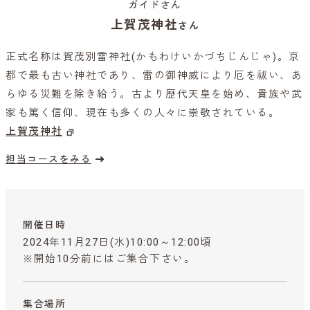
ガイドさん
上賀茂神社
さん
正式名称は賀茂別雷神社(かもわけいかづちじんじゃ)。京
都で最も古い神社であり、雷の御神威により厄を祓い、あ
らゆる災難を除き給う。古より歴代天皇を始め、貴族や武
家も篤く信仰、現在も多くの人々に崇敬されている。
上賀茂神社
担当コースをみる
開催日時
2024年11月27日(水)10:00～12:00頃
※開始10分前にはご集合下さい。
集合場所