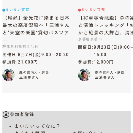
まいまい東京
まいまい京都
【尾瀬】金光花に染まる日本
【将軍塚青龍殿】森の
最大の高層湿原へ！三浦さん
と清涼トレッキング！
と“天空の楽園”貸切バスツア
から絶景の大舞台、清
京都府京都市
ー
群馬県利根郡片品村
開催日
8月23日(日)9:00
開催日
8月7日(金)9:00～20:20
16:00
参加費
21,000円
参加費
12,000円
森の案内人・庭師
森の案内人・庭師
三浦豊さん
三浦豊さん
参加者登録
まいまいってなに？