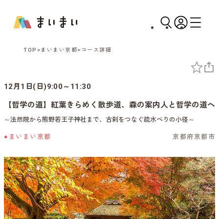
TOP
まいまい京都
コース詳細
12月1日(日)9:00～11:30
【哲学の道】紅葉きらめく散歩道、森の案内人と哲学の道へ
～法然院から熊野若王子神社まで、古刹をつなぐ疏水べりの小径～
●まいまい京都
京都府京都市