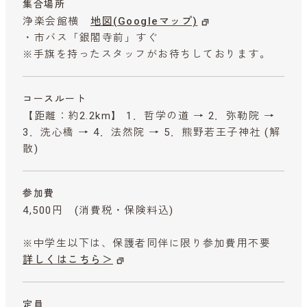
集合場所
浄楽会館横
地図(Googleマップ)
・市バス「銀閣寺前」すぐ
※手旗を持ったスタッフがお待ちしております。
コースルート
【距離：約2.2km】 1．哲学の道 → 2．弥勒院 →
3．洗心橋 → 4．法然院 → 5．熊野若王子神社 (解
散)
参加費
4,500円
(消費税・保険料込)
※中学生以下は、保護者同伴に限り参加費用不要
詳しくはこちら＞
定員