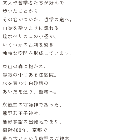
文人や哲学者たちが好んで
歩いたことから
その名がついた、哲学の道へ。
山裾を縫うように流れる
疏水べりのこの小径が、
いくつかの古刹を繋ぎ
独特な空間を形成しています。
東山の森に抱かれ、
静寂の中にある法然院。
水を表わす白砂壇の
あいだを通り、聖域へ。
永観堂の守護神であった、
熊野若王子神社。
熊野参詣の出発地であり、
樹齢400年、京都で
最も古いという熊野のご神木