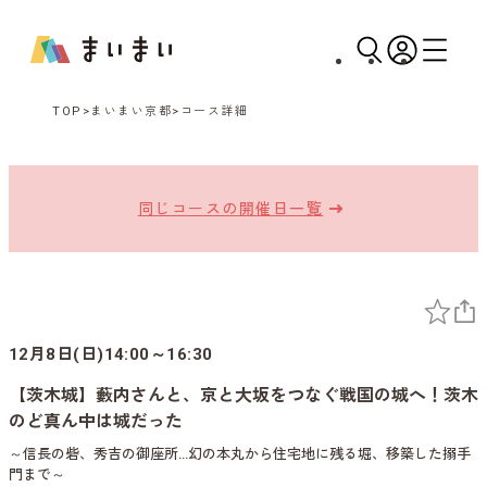
TOP
まいまい京都
コース詳細
同じコースの開催日一覧
12月8日(日)14:00～16:30
【茨木城】藪内さんと、京と大坂をつなぐ戦国の城へ！茨木
のど真ん中は城だった
～信長の砦、秀吉の御座所…幻の本丸から住宅地に残る堀、移築した搦手
門まで～