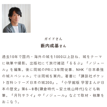
ガイドさん
藪内成基
さん
過去10年で国内・海外の城を1000以上訪ね、城をテーマ
に執筆や撮影。出版社にて旅行雑誌『るるぶ』『ノジュー
ル』を編集。後に岡城のPRに3年間従事、NHK「日本最強
の城スペシャル」では岡城を案内。著書に『講談社ポケッ
ト百科シリーズ日本の城200』。『小学館版 学習まんが日
本の歴史』第6～8巻(鎌倉時代～安土桃山時代)なども執
筆。『月刊サライ』や『ノジュール』などで取材・執筆を
おこなう。