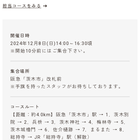
担当コースをみる
開催日時
2024年12月8日(日)14:00～16:30頃
※開始10分前にはご集合下さい。
集合場所
阪急「茨木市」改札前
※手旗を持ったスタッフがお待ちしております。
コースルート
【距離：約4.0km】阪急「茨木市」駅 → 1．茨木別
院 → 2．兵枡 → 3．茨木神社 → 4．梅林寺 → 5．
茨木城櫓門 → 6．佐介樋跡 → 7．まるまた → 8．
総持寺 → JR「総持寺」駅（解散）