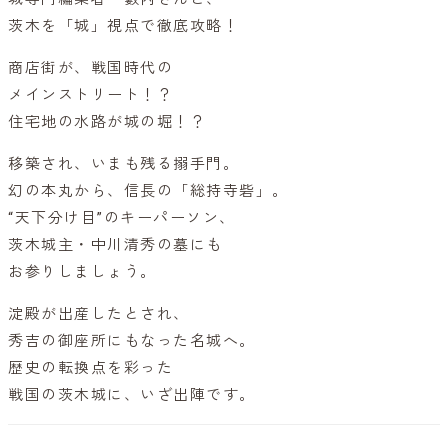
茨木を「城」視点で徹底攻略！
商店街が、戦国時代の
メインストリート！？
住宅地の水路が城の堀！？
移築され、いまも残る搦手門。
幻の本丸から、信長の「総持寺砦」。
“天下分け目”のキーパーソン、
茨木城主・中川清秀の墓にも
お参りしましょう。
淀殿が出産したとされ、
秀吉の御座所にもなった名城へ。
歴史の転換点を彩った
戦国の茨木城に、いざ出陣です。