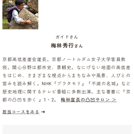
ガイドさん
梅林秀行
さん
京都高低差崖会崖長。京都ノートルダム女子大学客員教
授。関心分野は都市史、景観史。なにげない地面の高低差
をはじめ、さまざまな視点からまちなみや風景、人びとの
営みを読み解く。NHK『ブラタモリ』『不滅の名城』など
歴史地理に関するテレビ番組に多数出演。主な著書に『京
都の凸凹を歩く 』1・2。
梅林崖長の凸凹サロン ＞
担当コースをみる