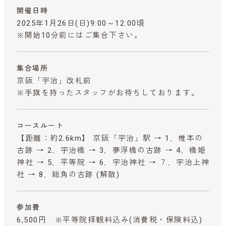
開催日時
2025年1月26日(日)9:00～12:00頃
※開始10分前にはご集合下さい。
集合場所
京阪「宇治」改札前
※手旗を持ったスタッフがお待ちしております。
コースルート
【距離：約2.6km】 京阪「宇治」駅 → 1．椎本の
古跡 → 2．宇治橋 → 3．夢浮橋の古跡 → 4．橋姫
神社 → 5．平等院 → 6．宇治神社 → ７．宇治上神
社 → 8．総角の古跡 (解散)
参加費
6,500円 ※平等院拝観料込み
(消費税・保険料込)