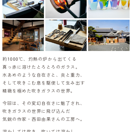
約1000℃、灼熱の炉から出てくる
真っ赤に溶けたとろとろのガラス。
水あめのような自在さと、炎と重力、
そして吹きこむ息を駆使して生み出す
精緻を極めた吹きガラスの世界。
今回は、その変幻自在さに魅了され、
吹きガラスの世界に飛び込んだ
気鋭の作家・西田由果さんの工房へ。
溶かしては吹き、吹いては溶かし、