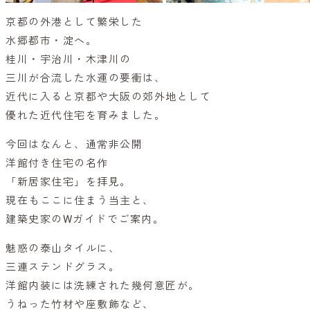
京都の外港として繁栄した
水郷都市・淀へ。
桂川・宇治川・木津川の
三川が合流した水運の要衝は、
近代に入ると京都や大阪の郊外地として
優れた近代住宅を育みました。
今回はなんと、通常非公開
洋館付き住宅の名作
「新居家住宅」を拝見。
現在もここに住まう当主と、
建築史家のWガイドでご案内。
魅惑の泰山タイルに、
三連ステンドグラス。
洋館内装には洗練された幾何意匠が。
うねった竹材や座敷飾など、