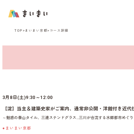
TOP
まいまい京都
コース詳細
3月8日(土)9:30～12:00
【淀】当主＆建築史家がご案内、通常非公開・洋館付き近代
～魅惑の泰山タイル、三連ステンドグラス…三川が合流する水郷都市めぐり
●まいまい京都