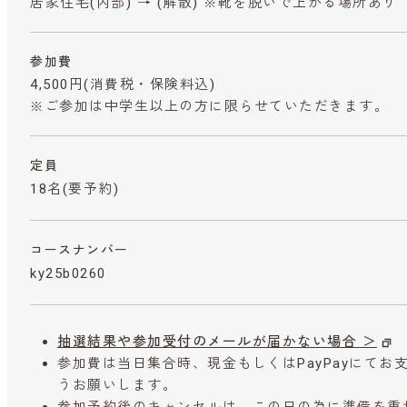
居家住宅(内部) → (解散) ※靴を脱いで上がる場所あり
参加費
4,500円
(消費税・保険料込)
※ご参加は中学生以上の方に限らせていただきます。
定員
18名(要予約)
コースナンバー
ky25b0260
抽選結果や参加受付のメールが届かない場合 ＞
参加費は当日集合時、現金もしくはPayPayにて
うお願いします。
参加予約後のキャンセルは、この日の為に準備を重