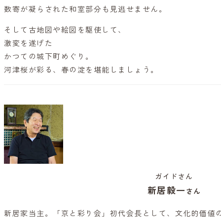
数寄が凝らされた和室部分も見逃せません。
そして古地図や絵図を駆使して、
激変を遂げた
かつての城下町めぐり。
河津桜が彩る、春の淀を堪能しましょう。
ガイドさん
新居毅一
さん
新居家当主。「京と彩り会」初代会長として、文化的価値