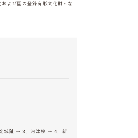
定および国の登録有形文化財とな
淀城趾 → 3．河津桜 → 4．新