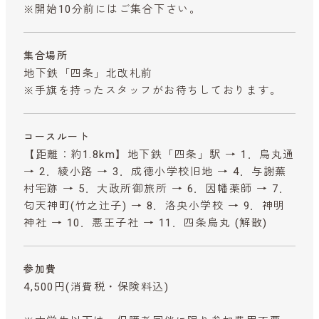
※開始10分前にはご集合下さい。
集合場所
地下鉄「四条」北改札前
※手旗を持ったスタッフがお待ちしております。
コースルート
【距離：約1.8km】地下鉄「四条」駅 → 1．烏丸通
→ 2．綾小路 → 3．成徳小学校旧地 → 4．与謝蕪
村宅跡 → 5．大政所御旅所 → 6．因幡薬師 → 7．
匂天神町(竹之辻子) → 8．洛央小学校 → 9．神明
神社 → 10．悪王子社 → 11．四条烏丸 (解散)
参加費
4,500円
(消費税・保険料込)