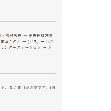
場・階段護岸 → 旧黒田橋左岸
 青蓮寺ダム → (バス) → 比奈
水地センターステーション → 近
以下も、参加費用が必要です。
(消