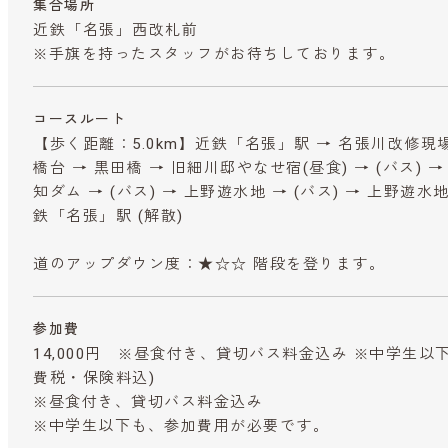
集合場所
近鉄「名張」西改札前
※手旗を持ったスタッフがお待ちしております。
コースルート
【歩く距離：5.0km】近鉄「名張」駅 → 名張川改修現
橋台 → 黒田橋 → 旧細川邸やなせ宿(昼食) → (バス) →
知ダム → (バス) → 上野遊水地 → (バス) → 上野遊
鉄「名張」駅 (解散)
道のアップダウン度：★☆☆ 階段を登ります。
参加費
14,000円 ※昼食付き、貸切バス料金込み ※中学生
費税・保険料込)
※昼食付き、貸切バス料金込み
※中学生以下も、参加費用が必要です。