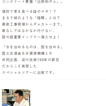
コンクリート要塞「比奈知ダム」。
堤防で草を食べる謎のヤギ！？
まるで城のような「陸閘」とは？
最新工事現場からダムカレーまで。
車なしではなかなか行けない、
国の超重要インフラへ潜入せよ！
「水を治めるものは、国を治める」
国土交通省＆水資源機構との
共同企画、淀川改修150年の節目
だからこそ実現した
スペシャルツアーに出発です。