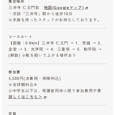
集合場所
三井寺 仁王門前
地図(Googleマップ)
・京阪「三井寺」駅から徒歩10分
※手旗を持ったスタッフがお待ちしております。
コースルート
【距離：0.8km】三井寺 仁王門 → 1．梵鐘 → 2．
金堂 → 3．光浄院 → 4．三重塔 → 5．勧学院 →
(解散) ※靴を脱いで上がる場所あり
参加費
5,500円
(消費税・保険料込)
※全拝観料込み
※中学生以下は、保護者同伴に限り参加費用不要
詳しくはこちら＞
定員