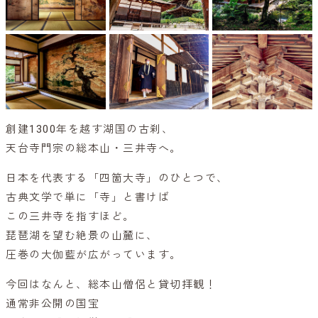
創建1300年を越す湖国の古刹、
天台寺門宗の総本山・三井寺へ。
日本を代表する「四箇大寺」のひとつで、
古典文学で単に「寺」と書けば
この三井寺を指すほど。
琵琶湖を望む絶景の山麓に、
圧巻の大伽藍が広がっています。
今回はなんと、総本山僧侶と貸切拝観！
通常非公開の国宝