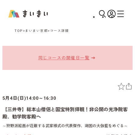
TOP
まいまい京都
コース詳細
同じコースの開催日一覧
5月4日(日)14:00～16:30
【三井寺】総本山僧侶と国宝特別拝観！非公開の光浄院客
殿、勧学院客殿へ
～狩野派絵画が荘厳する武家様式の代表傑作、湖国の大伽藍をめぐる～