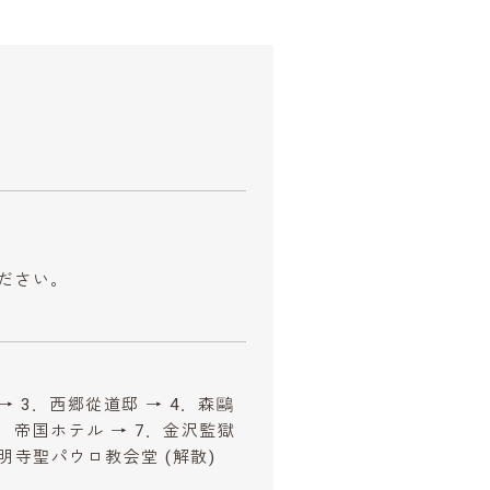
ださい。
→ 3．西郷從道邸 → 4．森鷗
6．帝国ホテル → 7．金沢監獄
大明寺聖パウロ教会堂 (解散)