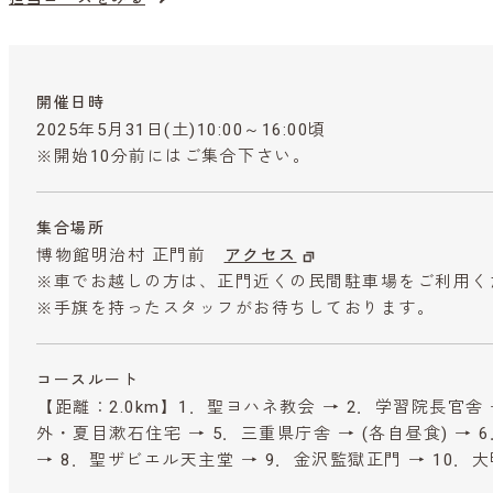
開催日時
2025年5月31日(土)10:00～16:00頃
※開始10分前にはご集合下さい。
集合場所
博物館明治村 正門前
アクセス
※車でお越しの方は、正門近くの民間駐車場をご利用く
※手旗を持ったスタッフがお待ちしております。
コースルート
【距離：2.0km】1．聖ヨハネ教会 → 2．学習院長官舎 
外・夏目漱石住宅 → 5．三重県庁舎 → (各自昼食) → 
→ 8．聖ザビエル天主堂 → 9．金沢監獄正門 → 10．