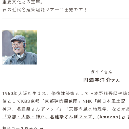
重要文化財の宝庫。
夢の近代名建築堪能ツアーに出発です！
ガイドさん
円満字洋介
さん
1960年大阪府生まれ。修復建築家として旧本野精吾邸や
偵としてKBS京都「京都建築探偵団」NHK「新日本風土記
神戸、名建築さんぽマップ」「京都の風水地理学」などが
「京都・大阪・神戸、名建築さんぽマップ」(Amazon)
担当コースをみる