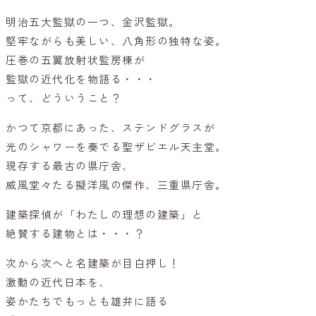
明治五大監獄の一つ、金沢監獄。
堅牢ながらも美しい、八角形の独特な姿。
圧巻の五翼放射状監房棟が
監獄の近代化を物語る・・・
って、どういうこと？
かつて京都にあった、ステンドグラスが
光のシャワーを奏でる聖ザビエル天主堂。
現存する最古の県庁舎、
威風堂々たる擬洋風の傑作、三重県庁舎。
建築探偵が「わたしの理想の建築」と
絶賛する建物とは・・・？
次から次へと名建築が目白押し！
激動の近代日本を、
姿かたちでもっとも雄弁に語る