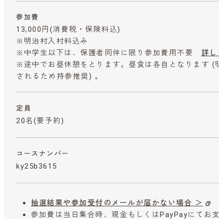
参加費
13,000円
(消費税・保険料込)
※明治村入村料込み
※中学生以下は、保護者同伴に限り参加費用不要
詳し
※途中でお昼休憩をとります。昼食は各自となります (
されるため持参推奨) 。
定員
20名(要予約)
コースナンバー
ky25b3615
抽選結果や参加受付のメールが届かない場合 ＞
参加費は当日集合時、現金もしくはPayPayにて