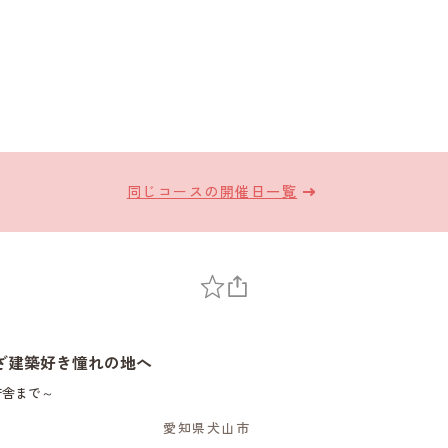
同じコースの開催日一覧
ざ建築好き憧れの地へ
庁舎まで～
愛知県犬山市