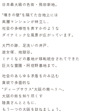
日本最大級の色街・飛田新地。
“嘆きの壁”を隔てた台地上には
高層マンションが林立し、
社会の多様性を表すかのような
ダイナミックな風景が広がっています。
大門の跡、足洗いの井戸、
遊女塚、地獄谷。
ミナミなどの墓地が移転統合されてできた
巨大な霊園・阿倍野墓地まで。
社会のあらゆる矛盾をのみ込む
貪欲で多面的な
“ディープサウス”大阪の南ヘリへ。
大阪の街を知り尽くす
陸奥さんとともに、
もう一つの大阪を訪ねましょう。