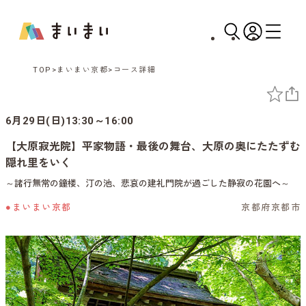
TOP
まいまい京都
コース詳細
6月29日(日)13:30～16:00
【大原寂光院】平家物語・最後の舞台、大原の奥にたたずむ
隠れ里をいく
～諸行無常の鐘楼、汀の池、悲哀の建礼門院が過ごした静寂の花園へ～
●まいまい京都
京都府京都市