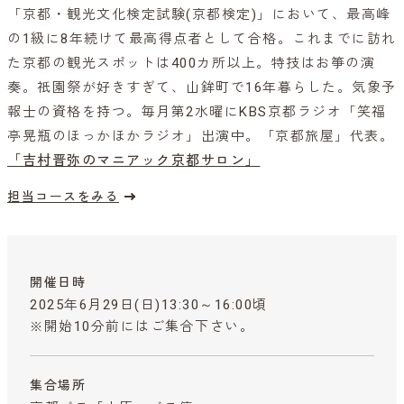
「京都・観光文化検定試験(京都検定)」において、最高峰
の1級に8年続けて最高得点者として合格。これまでに訪れ
た京都の観光スポットは400カ所以上。特技はお箏の演
奏。祇園祭が好きすぎて、山鉾町で16年暮らした。気象予
報士の資格を持つ。毎月第2水曜にKBS京都ラジオ「笑福
亭晃瓶のほっかほかラジオ」出演中。「京都旅屋」代表。
「吉村晋弥のマニアック京都サロン」
担当コースをみる
開催日時
2025年6月29日(日)13:30～16:00頃
※開始10分前にはご集合下さい。
集合場所