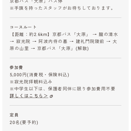
京都バス「大原」バス停
※手旗を持ったスタッフがお待ちしております。
コースルート
【距離：約2.6km】京都バス「大原」 → 朧の清水
→ 寂光院 → 阿波内侍の墓 → 建礼門院陵前 → 大
原の山里 → 京都バス「大原」(解散)
参加費
5,000円
(消費税・保険料込)
※寂光院拝観料込み
※中学生以下は、保護者同伴に限り参加費用不要
詳しくはこちら＞
定員
20名(要予約)