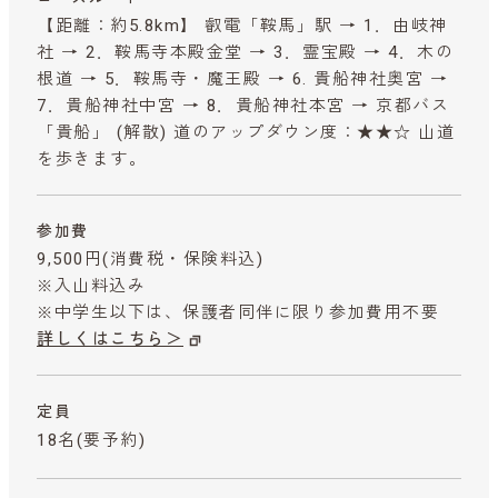
【距離：約5.8km】 叡電「鞍馬」駅 → 1．由岐神
社 → 2．鞍馬寺本殿金堂 → 3．霊宝殿 → 4．木の
根道 → 5．鞍馬寺・魔王殿 → 6. 貴船神社奥宮 →
7．貴船神社中宮 → 8．貴船神社本宮 → 京都バス
「貴船」 (解散) 道のアップダウン度：★★☆ 山道
を歩きます。
参加費
9,500円
(消費税・保険料込)
※入山料込み
※中学生以下は、保護者同伴に限り参加費用不要
詳しくはこちら＞
定員
18名(要予約)