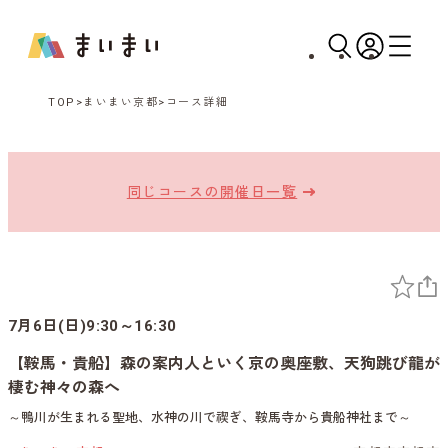
TOP
まいまい京都
コース詳細
同じコースの開催日一覧
7月6日(日)9:30～16:30
【鞍馬・貴船】森の案内人といく京の奥座敷、天狗跳び龍が
棲む神々の森へ
～鴨川が生まれる聖地、水神の川で禊ぎ、鞍馬寺から貴船神社まで～