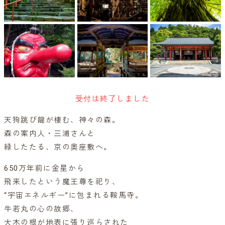
受付は終了しました
天狗跳び龍が棲む、神々の森。
森の案内人・三浦さんと
緑したたる、京の奥座敷へ。
650万年前に金星から
飛来したという魔王尊を祀り、
“宇宙エネルギー”に包まれる鞍馬寺。
牛若丸の心の故郷、
大木の根が地表に張り巡らされた