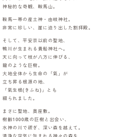
神秘的な奇観、鞍馬山。
鞍馬一帯の産土神・由岐神社。
非常に珍しい、崖に迫り出した割拝殿。
そして、平安京以前の聖地、
鴨川が生まれる貴船神社へ。
天に向って枝が八方に伸びる、
龍のような巨樹。
大地全体から生命の「氣」が
立ち昇る根源の地、
「氣生根(きふね)」とも
綴られました。
まさに聖地、奥座敷。
樹齢1000歳の巨樹と出会い、
水神の川で禊ぎ、深い森を越えて。
清浄な空気に包まれる神々の森を