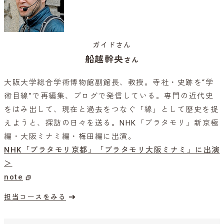
ガイドさん
船越幹央
さん
大阪大学総合学術博物館副館長、教授。寺社・史跡を“学
術目線”で再編集、ブログで発信している。専門の近代史
をはみ出して、現在と過去をつなぐ「線」として歴史を捉
えようと、探訪の日々を送る。NHK「ブラタモリ」新京極
編・大阪ミナミ編・梅田編に出演。
NHK「ブラタモリ京都」
「ブラタモリ大阪ミナミ」に出演
＞
note
担当コースをみる