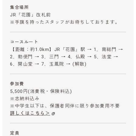
集合場所
JR「花園」改札前
※手旗を持ったスタッフがお待ちしております。
コースルート
【距離：約1.0km】JR「花園」駅 → 1．南総門 →
2．勅使門 → 3．三門 → 4．仏殿 → 5．法堂 →
6．開山堂 → 7．玉鳳院 → (解散)
参加費
5,500円
(消費税・保険料込)
※志納料込み
※中学生以下は、保護者同伴に限り参加費用不要
詳しくはこちら＞
定員