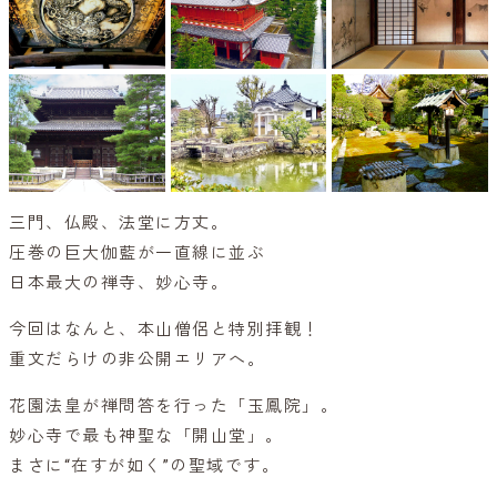
三門、仏殿、法堂に方丈。
圧巻の巨大伽藍が一直線に並ぶ
日本最大の禅寺、妙心寺。
今回はなんと、本山僧侶と特別拝観！
重文だらけの非公開エリアへ。
花園法皇が禅問答を行った「玉鳳院」。
妙心寺で最も神聖な「開山堂」。
まさに“在すが如く”の聖域です。