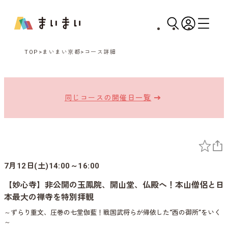
TOP
まいまい京都
コース詳細
同じコースの開催日一覧
7月12日(土)14:00～16:00
【妙心寺】非公開の玉鳳院、開山堂、仏殿へ！本山僧侶と日
本最大の禅寺を特別拝観
～ずらり重文、圧巻の七堂伽藍！戦国武将らが帰依した“西の御所”をいく
～