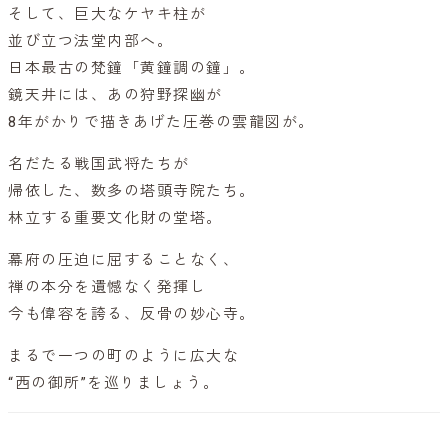
そして、巨大なケヤキ柱が
並び立つ法堂内部へ。
日本最古の梵鐘「黄鐘調の鐘」。
鏡天井には、あの狩野探幽が
8年がかりで描きあげた圧巻の雲龍図が。
名だたる戦国武将たちが
帰依した、数多の塔頭寺院たち。
林立する重要文化財の堂塔。
幕府の圧迫に屈することなく、
禅の本分を遺憾なく発揮し
今も偉容を誇る、反骨の妙心寺。
まるで一つの町のように広大な
“西の御所”を巡りましょう。