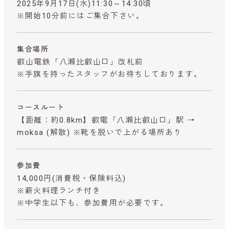
2025年9月17日(水)11:30～14:30頃
※開始10分前にはご集合下さい。
集合場所
叡山電鉄「八瀬比叡山口」改札前
※手旗を持ったスタッフがお待ちしております。
コースルート
【距離：約0.8km】叡電「八瀬比叡山口」駅 →
moksa (解散) ※靴を脱いで上がる場所あり
参加費
14,000円
(消費税・保険料込)
※薪火料理ランチ付き
※中学生以下も、参加費用が必要です。