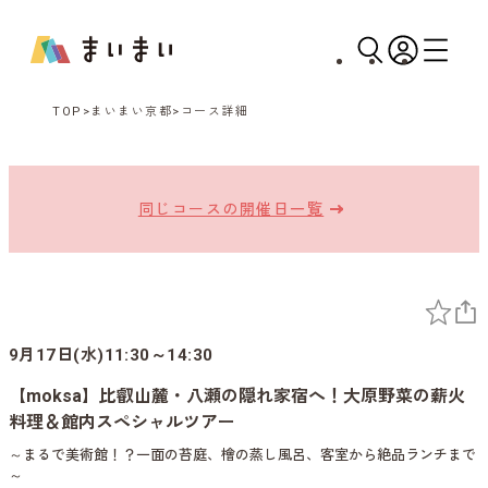
TOP
まいまい京都
コース詳細
同じコースの開催日一覧
9月17日(水)11:30～14:30
【moksa】比叡山麓・八瀬の隠れ家宿へ！大原野菜の薪火
料理＆館内スペシャルツアー
～まるで美術館！？一面の苔庭、檜の蒸し風呂、客室から絶品ランチまで
～