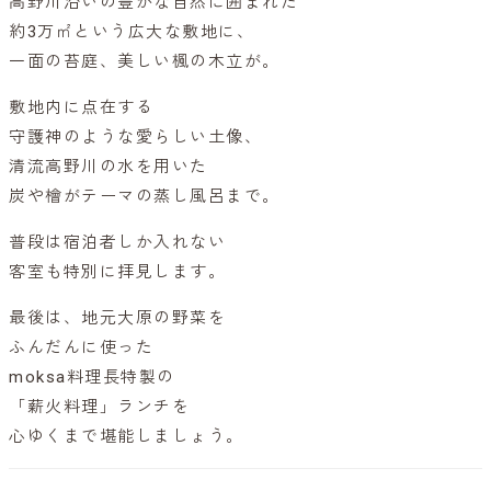
高野川沿いの豊かな自然に囲まれた
約3万㎡という広大な敷地に、
一面の苔庭、美しい楓の木立が。
敷地内に点在する
守護神のような愛らしい土像、
清流高野川の水を用いた
炭や檜がテーマの蒸し風呂まで。
普段は宿泊者しか入れない
客室も特別に拝見します。
最後は、地元大原の野菜を
ふんだんに使った
moksa料理長特製の
「薪火料理」ランチを
心ゆくまで堪能しましょう。