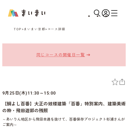
TOP
まいまい京都
コース詳細
同じコースの開催日一覧
9月25日(木)11:30～15:00
【鯛よし百番】大正の妓楼建築「百番」特別案内、建築美術
の粋・飛田遊郭の残照
～あいりん地区から飛田本通を抜けて、百番保存プロジェクト杉浦さんが
ご案内～