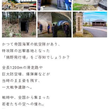
かつて帝国海軍の航空隊があり、
特攻隊の出撃基地となった
「鶉野飛行場」をご存知でしょうか？
全長1200mの滑走路や
巨大防空壕、爆弾庫などが
当時のまま姿を残す、
一大戦争遺跡へ。
戦時中、全国から集まった
若者たちの空への憧れ。