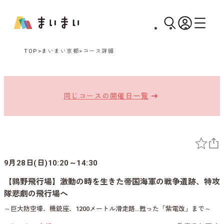
TOP
まいまい京都
コース詳細
同じコースの開催日一覧
9月28日(日)10:20～14:30
【鶉野飛行場】激動の時を生きた帝国海軍の戦争遺跡、特攻
隊悲劇の飛行場へ
～巨大防空壕、機銃座、1200メートル滑走路…甦った「紫電改」まで～