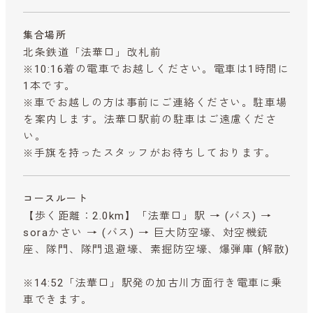
集合場所
北条鉄道「法華口」改札前
※10:16着の電車でお越しください。電車は1時間に
1本です。
※車でお越しの方は事前にご連絡ください。駐車場
を案内します。法華口駅前の駐車はご遠慮くださ
い。
※手旗を持ったスタッフがお待ちしております。
コースルート
【歩く距離：2.0km】「法華口」駅 → (バス) →
soraかさい → (バス) → 巨大防空壕、対空機銃
座、隊門、隊門退避壕、素掘防空壕、爆弾庫 (解散)
※14:52「法華口」駅発の加古川方面行き電車に乗
車できます。