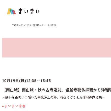
TOP
まいまい京都
コース詳細
10月19日(日)12:35～15:45
【南山城】南山城・秋の古寺巡礼、岩船寺秘仏拝観から浄瑠
～静かな山あいに咲いた極楽浄土の夢、石仏めぐりと九体阿弥陀如来～
●まいまい京都