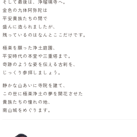
そして最後は、浄瑠璃寺へ。
金色の九体阿弥陀は
平安貴族たちの間で
盛んに造られましたが、
残っているのはなんとここだけです。
極楽を願った浄土庭園、
平安時代の本堂や三重塔まで。
奇跡のような姿を伝える古刹を、
じっくり参拝しましょう。
静かな山あいに寺院を建て、
この世に極楽浄土の夢を開花させた
貴族たちの憧れの地、
南山城をめぐります。