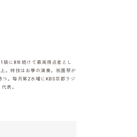
1級に8年続けて最高得点者とし
以上。特技はお箏の演奏。祇園祭が
つ。毎月第2水曜にKBS京都ラジ
」代表。