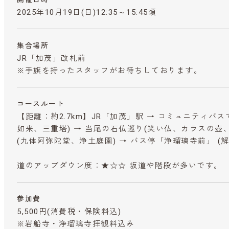
2025年10月19日(日)12:35～15:45頃
集合場所
JR「加茂」改札前
※手旗を持ったスタッフがお待ちしております。
コースルート
【距離：約2.7km】JR「加茂」駅 → コミュニティバス
如来、三重塔) → 当尾の石仏巡り(笑い仏、カラスの壺、
(九体阿弥陀堂、浄土庭園) → バス停「浄瑠璃寺前」 (
道のアップダウン度：★☆☆ 坂道や階段が多いです。
参加費
5,500円
(消費税・保険料込)
※岩船寺・浄瑠璃寺拝観料込み