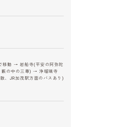
で移動 → 岩船寺(平安の阿弥陀
藪の中の三尊) → 浄瑠璃寺
解散、JR加茂駅方面のバスあり)