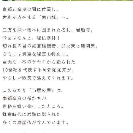
京都と奈良の間に位置し、
古刹が点在する「南山城」へ。
三方を深い樹林に囲まれた名刹、岩船寺。
今回はなんと、秘仏参拝！
切れ長の目の如意輪観音、弁財天と羅刹天。
さらには貴重な秘宝も特別に。
巨大な一本のケヤキから造られた
10世紀を代表する阿弥陀如来が、
やさしい微笑で迎えてくれます。
このあたり「当尾の里」は、
南都奈良の僧たちが
世俗を嫌い修行したところ。
鎌倉時代に岩壁に彫られた
多くの磨崖仏が佇んでいます。