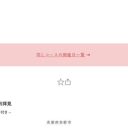
同じコースの開催日一覧
別拝見
会付き～
京都府京都市