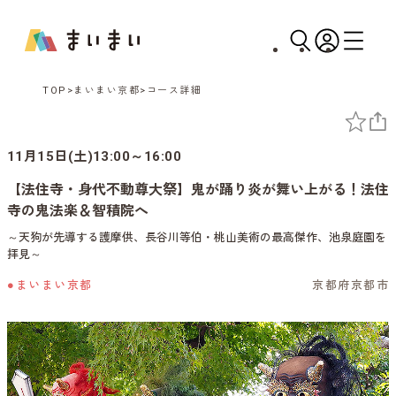
TOP
まいまい京都
コース詳細
11月15日(土)13:00～16:00
【法住寺・身代不動尊大祭】鬼が踊り炎が舞い上がる！法住
寺の鬼法楽＆智積院へ
～天狗が先導する護摩供、長谷川等伯・桃山美術の最高傑作、池泉庭園を
拝見～
●まいまい京都
京都府京都市