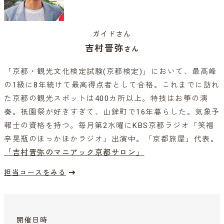
ガイドさん
吉村晋弥
さん
「京都・観光文化検定試験(京都検定)」において、最高峰
の1級に8年続けて最高得点者として合格。これまでに訪れ
た京都の観光スポットは400カ所以上。特技はお箏の演
奏。祇園祭が好きすぎて、山鉾町で16年暮らした。気象予
報士の資格を持つ。毎月第2水曜にKBS京都ラジオ「笑福
亭晃瓶のほっかほかラジオ」出演中。「京都旅屋」代表。
「吉村晋弥のマニアック京都サロン」
担当コースをみる
開催日時