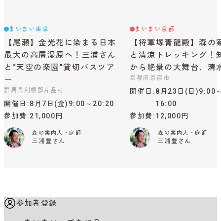
まいまい東京
まいまい京都
【尾瀬】金光花に染まる日本
【将軍塚青龍殿】森の
最大の高層湿原へ！三浦さん
と清涼トレッキング！
と“天空の楽園”貸切バスツア
から絶景の大舞台、清
京都府京都市
ー
群馬県利根郡片品村
開催日
8月23日(日)9:00
開催日
8月7日(金)9:00～20:20
16:00
参加費
21,000円
参加費
12,000円
森の案内人・庭師
森の案内人・庭師
三浦豊さん
三浦豊さん
参加者登録