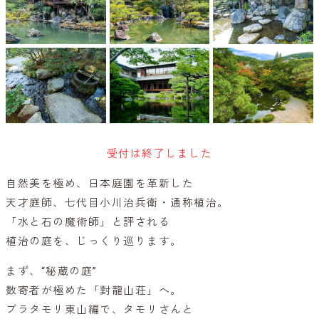
受付は終了しました
自然美を極め、日本庭園を革新した
天才庭師、七代目小川治兵衛・通称植治。
「水と石の魔術師」と評される
植治の庭を、じっくり巡ります。
まず、“秘蔵の庭”
数寄者が極めた「對龍山荘」へ。
ブラタモリ東山編で、タモリさんと