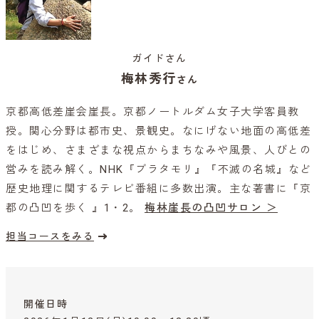
ガイドさん
梅林秀行
さん
京都高低差崖会崖長。京都ノートルダム女子大学客員教
授。関心分野は都市史、景観史。なにげない地面の高低差
をはじめ、さまざまな視点からまちなみや風景、人びとの
営みを読み解く。NHK『ブラタモリ』『不滅の名城』など
歴史地理に関するテレビ番組に多数出演。主な著書に『京
都の凸凹を歩く 』1・2。
梅林崖長の凸凹サロン ＞
担当コースをみる
開催日時