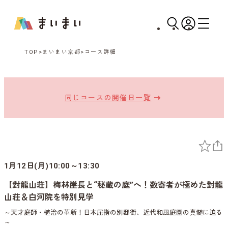
TOP
まいまい京都
コース詳細
同じコースの開催日一覧
1月12日(月)10:00～13:30
【對龍山荘】梅林崖長と“秘蔵の庭”へ！数寄者が極めた對龍
山荘＆白河院を特別見学
～天才庭師・植治の革新！日本屈指の別邸街、近代和風庭園の真髄に迫る
～