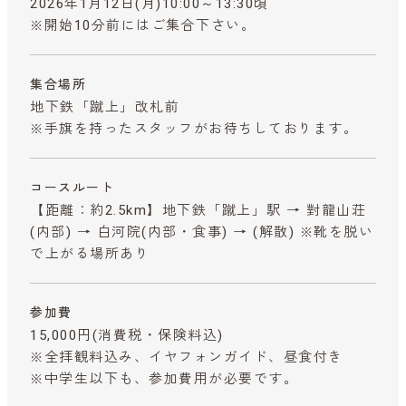
2026年1月12日(月)10:00～13:30頃
※開始10分前にはご集合下さい。
集合場所
地下鉄「蹴上」改札前
※手旗を持ったスタッフがお待ちしております。
コースルート
【距離：約2.5km】地下鉄「蹴上」駅 → 對龍山荘
(内部) → 白河院(内部・食事) → (解散) ※靴を脱い
で上がる場所あり
参加費
15,000円
(消費税・保険料込)
※全拝観料込み、イヤフォンガイド、昼食付き
※中学生以下も、参加費用が必要です。